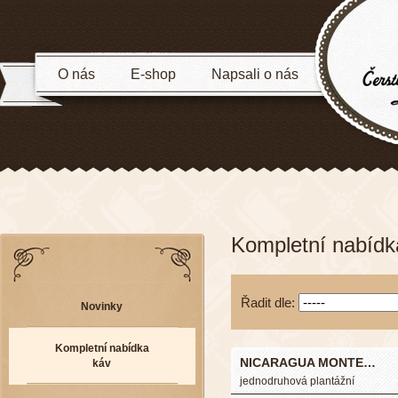
O nás
E-shop
Napsali o nás
Kompletní nabídk
Řadit dle:
Novinky
Kompletní nabídka
NICARAGUA MONTE…
káv
jednodruhová plantážní