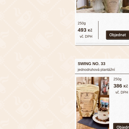
250g
493
Kč
vč. DPH
SWING NO. 33
jednodruhová plantážní
250g
386
Kč
vč. DPH