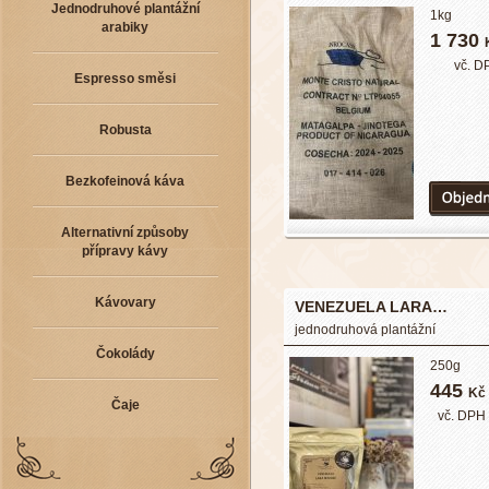
Jednodruhové plantážní
1kg
arabiky
1 730
vč. D
Espresso směsi
Robusta
Bezkofeinová káva
Alternativní způsoby
přípravy kávy
Kávovary
VENEZUELA LARA…
jednodruhová plantážní
Čokolády
250g
445
Kč
Čaje
vč. DPH