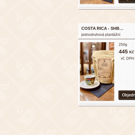
COSTA RICA - SHB…
jednodruhová plantážní
250g
445
Kč
vč. DPH