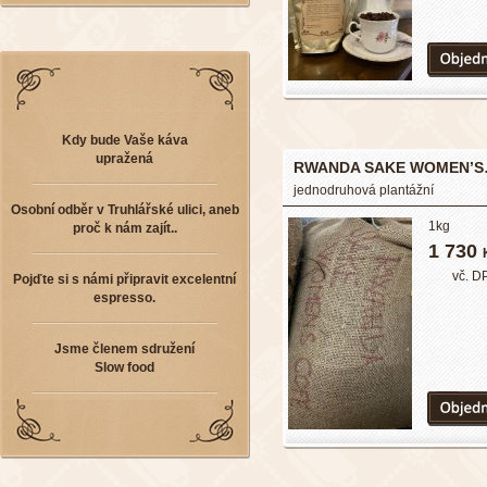
Kdy bude Vaše káva
upražená
RWANDA SAKE WOMEN’
jednodruhová plantážní
Osobní odběr v Truhlářské ulici, aneb
1kg
proč k nám zajít..
1 730
vč. D
Pojďte si s námi připravit excelentní
espresso.
Jsme členem sdružení
Slow food