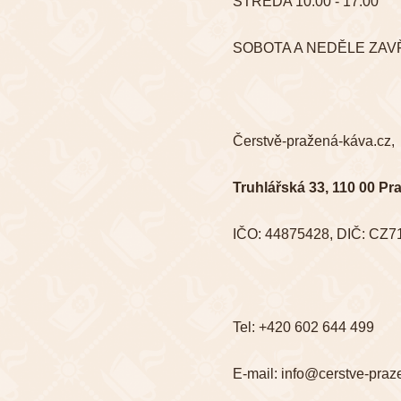
STŘEDA 10.00 - 17.00
SOBOTA A NEDĚLE ZA
Čerstvě-pražená-káva.cz,
Truhlářská 33, 110 00 Pr
IČO: 44875428, DIČ: CZ7
Tel: +420 602 644 499
E-mail: info@cerstve-praz