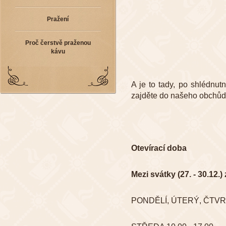
Pražení
Proč čerstvě praženou
kávu
A je to tady, po shlédnutn
zajděte do našeho obchůdk
Otevírací doba
Mezi svátky (27. - 30.12.)
PONDĚLÍ, ÚTERÝ, ČTVRT