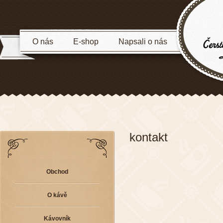
O nás
E-shop
Napsali o nás
kontakt
Obchod
O kávě
Kávovník