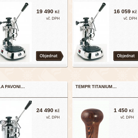
19 490
16 059
Kč
Kč
vč. DPH
vč. DPH
LA PAVONI…
TEMPR TITANIUM…
24 490
1 450
Kč
Kč
vč. DPH
vč. DPH