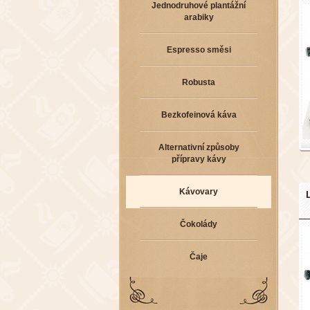
Jednodruhové plantážní
arabiky
Espresso směsi
Robusta
Bezkofeinová káva
Alternativní způsoby
přípravy kávy
Kávovary
Čokolády
Čaje