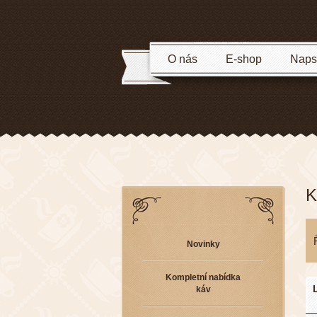
O nás
E-shop
Napsa
K
Novinky
Kompletní nabídka
káv