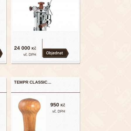
24 000
Kč
vč. DPH
TEMPR CLASSIC…
950
Kč
vč. DPH