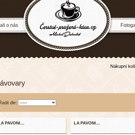
li o nás
Fotoga
Nákupní koš
ávovary
Řadit dle:
LA PAVONI…
LA PAVONI…