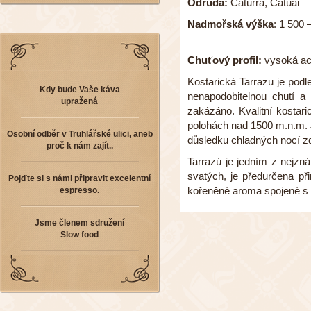
Odrůda:
Caturra, Catuai
Nadmořská výška
: 1 500 
Chuťový profil:
vysoká aci
Kostarická Tarrazu je podl
Kdy bude Vaše káva
nenapodobitelnou chutí a 
upražená
zakázáno. Kvalitní kostar
polohách nad 1500 m.n.m. 
Osobní odběr v Truhlářské ulici, aneb
důsledku chladných nocí zd
proč k nám zajít..
Tarrazú je jedním z nejzn
svatých, je předurčena př
Pojďte si s námi připravit excelentní
kořeněné aroma spojené s p
espresso.
Jsme členem sdružení
Slow food