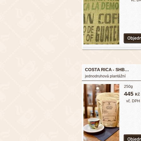
vč. D
COSTA RICA - SHB…
jednodruhová plantážní
250g
445
Kč
vč. DPH