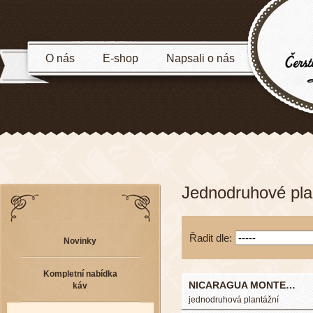
O nás
E-shop
Napsali o nás
Jednodruhové pla
Řadit dle:
Novinky
Kompletní nabídka
NICARAGUA MONTE…
káv
jednodruhová plantážní