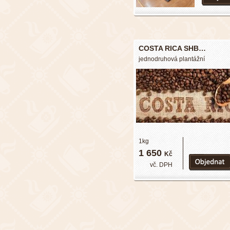
COSTA RICA SHB…
jednodruhová plantážní
1kg
1 650
Kč
vč. DPH