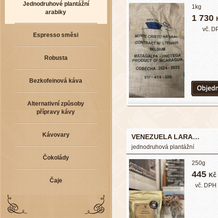
Jednodruhové plantážní
1kg
arabiky
1 730
vč. D
Espresso směsi
Robusta
Bezkofeinová káva
Alternativní způsoby
přípravy kávy
Kávovary
VENEZUELA LARA…
jednodruhová plantážní
Čokolády
250g
445
Kč
Čaje
vč. DPH