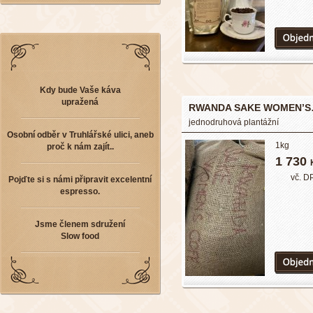
Kdy bude Vaše káva
upražená
RWANDA SAKE WOMEN’
jednodruhová plantážní
Osobní odběr v Truhlářské ulici, aneb
1kg
proč k nám zajít..
1 730
vč. D
Pojďte si s námi připravit excelentní
espresso.
Jsme členem sdružení
Slow food