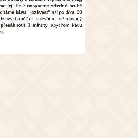
me jej
. Poté
nasypeme středně hrubě
cháme kávu
"rozkvést"
asi po dobu
30
odinových ručiček doléváme požadovaný
l přesáhnout 3 minuty
, abychom kávu
ku.