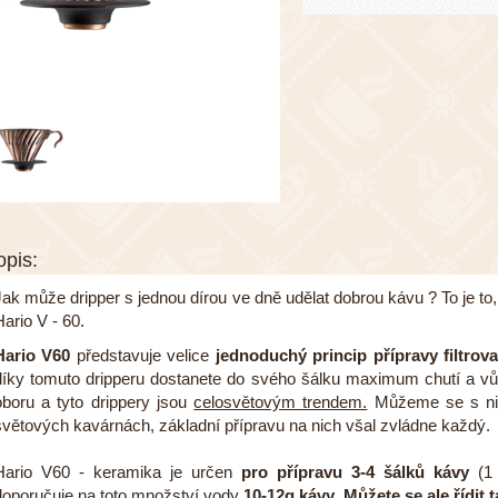
opis:
Jak může dripper s jednou dírou ve dně udělat dobrou kávu ? To je to,
Hario V - 60.
Hario V60
představuje velice
jednoduchý princip přípravy filtrov
díky tomuto dripperu dostanete do svého šálku maximum chutí a vů
oboru a tyto drippery jsou
celosvětovým trendem.
Můžeme se s nimi
světových kavárnách, základní přípravu na nich všal zvládne každý.
Hario V60 - keramika je určen
pro přípravu 3-4 šálků kávy
(1 
doporučuje na toto množství vody
10-12g kávy.
Můžete se ale řídit