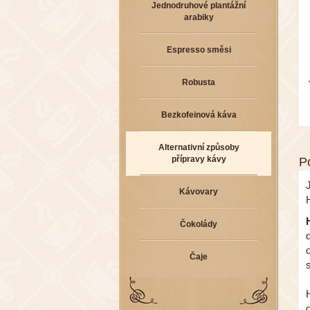
Jednodruhové plantážní
arabiky
Espresso směsi
Robusta
Bezkofeinová káva
Alternativní způsoby
přípravy kávy
P
Kávovary
Čokolády
Čaje