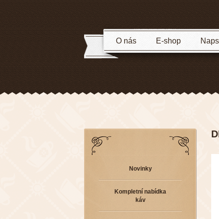
O nás
E-shop
Napsa
D
Novinky
Kompletní nabídka
káv