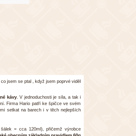
 co jsem se ptal , když jsem poprvé viděl
ané kávy
. V jednoduchosti je síla, a tak i
ní. Firma Hario patří ke špičce ve svém
 setkat na barech i v těch nejlepších
šálek = cca 120ml), přičemž výrobce
 také obecným základním pravidlem 60g