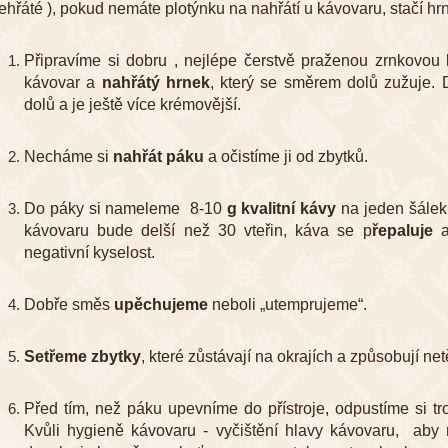
ehřáté ), pokud nemáte plotýnku na nahřátí u kávovaru, stačí hr
Připravíme si dobru , nejlépe čerstvě praženou zrnkovou 
kávovar a
nahřátý hrnek
, který se směrem dolů zužuje. 
dolů a je ještě více krémovější.
Necháme si
nahřát páku
a očistíme ji od zbytků.
Do páky si nameleme 8-10
g kvalitní kávy
na jeden šálek
kávovaru bude delší než 30 vteřin, káva se p
řepaluje
negativní kyselost.
Dobře směs
upěchujeme
neboli „utemprujeme“.
Setřeme zbytky
, které zůstávají na okrajích a způsobují ne
Před tím, než páku upevníme do přístroje, odpustíme si t
Kvůli hygieně kávovaru - vyčištění hlavy kávovaru, aby 