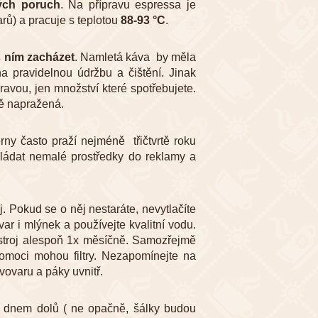
ých poruch
. Na přípravu espressa je
rů) a pracuje s teplotou
88-93 °C
.
 ním zacházet
. Namletá káva by měla
a pravidelnou údržbu a čištění. Jinak
ravou, jen množství které spotřebujete.
vě napražená.
erny často praží nejméně třičtvrtě roku
kládat nemalé prostředky do reklamy a
oj. Pokud se o něj nestaráte, nevytlačíte
var i mlýnek a používejte kvalitní vodu.
troj alespoň 1x měsíčně. Samozřejmě
Pomoci mohou filtry. Nezapomínejte na
vovaru a páky uvnitř.
ů dnem dolů ( ne opačně, šálky budou