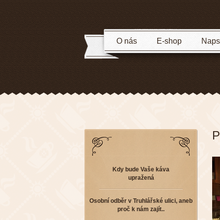
O nás
E-shop
Napsa
P
Kdy bude Vaše káva
upražená
Osobní odběr v Truhlářské ulici, aneb
proč k nám zajít..