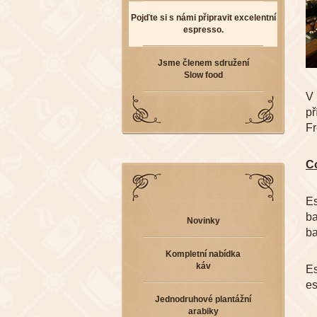
Pojďte si s námi připravit excelentní
espresso.
Jsme členem sdružení
Slow food
V 
př
Fr
Co
Es
ba
Novinky
ba
Kompletní nabídka
káv
Es
es
Jednodruhové plantážní
arabiky