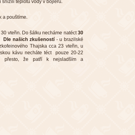
nížili teplotu vody v bojleru.
k a pouštíme.
 30 vteřin. Do šálku necháme natéct
30
á.
Dle našich zkušeností
- u brazilské
zkofeinového Thajska cca 23 vteřin, u
ilskou kávu necháte téct pouze 20-22
 i přesto, že patří k nejsladším a