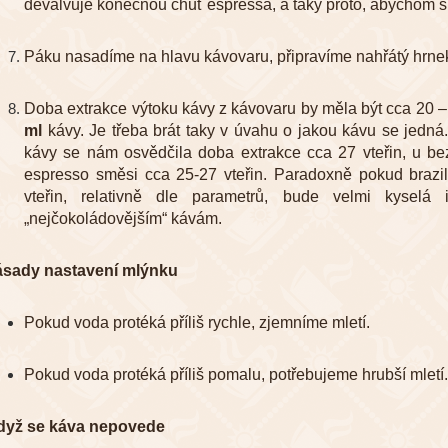
devalvuje konečnou chuť espressa, a taky proto, abychom si s
Páku nasadíme na hlavu kávovaru, připravíme nahřátý hrne
Doba extrakce výtoku kávy z kávovaru by měla být cca 20 –
ml
kávy. Je třeba brát taky v úvahu o jakou kávu se jedn
kávy se nám osvědčila doba extrakce cca 27 vteřin, u be
espresso směsi cca 25-27 vteřin. Paradoxně pokud braz
vteřin, relativně dle parametrů, bude velmi kyselá
„nejčokoládovějším“ kávám.
ásady nastavení mlýnku
Pokud voda protéká příliš rychle, zjemníme mletí.
Pokud voda protéká příliš pomalu, potřebujeme hrubší mletí.
dyž se káva nepovede