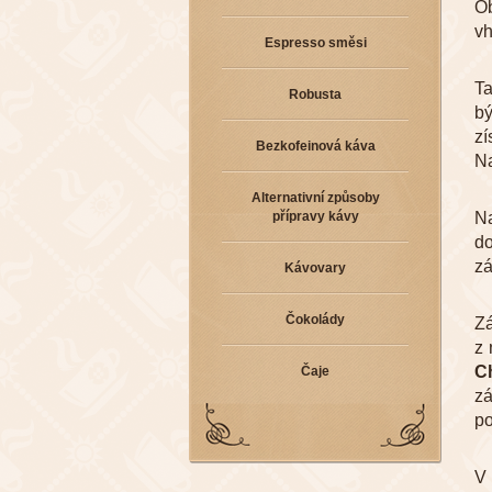
O
vh
Espresso směsi
Ta
Robusta
bý
zí
Bezkofeinová káva
Na
Alternativní způsoby
přípravy kávy
Na
do
zá
Kávovary
Čokolády
Z
z 
C
Čaje
zá
po
V