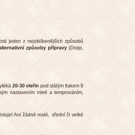
osti jeden z nejoblíbenějších způsobů
alternativní způsoby přípravy
(Dripp,
vytéká
20-30 vteřin
pod stálým tlakem 9
vným nastavením mletí a temprováním,
istuje! Ani žádné malé, sřední či velké