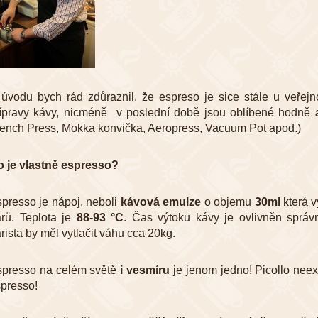
úvodu bych rád zdůraznil, že espreso je sice stále u veřejn
ípravy kávy, nicméně v poslední době jsou oblíbené hodně
ench Press, Mokka konvička, Aeropress, Vacuum Pot apod.)
 je vlastně espresso?
presso je nápoj, neboli
kávová emulze
o objemu
30ml
která 
rů. Teplota je
88-93 °C
. Čas výtoku kávy je ovlivněn sprá
rista by měl vytlačit váhu cca 20kg.
presso na celém světě
i vesmíru
je jenom jedno! Picollo neex
presso!