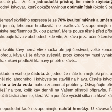
becně platí, že čím
jednodušší přístroj
, tím
méně zbytečn
odný kávovar, který dokáže vyvinout
optimální tlak
(okolo 9 ba
jemství skvělého espressa je ze
70%
kvalitní mlýnek
a
umět s
t jemná, lehounce hrudkovitá, ne prášková. Nezapomínejte n
skáte nepříjemnou žluklou pachuť. Melte pouze těsně před příp
kupujte kávu v obchodech kde víte, že káva je zaručeně čerst
 kvalitu kávy nemá vliv značka ale její čerstvost, velké konc
předu, káva už je dávno zvětralá, proto koncerny musí vyna
kazníkovi předložit klamavý příběh o kávě...
ákladem všeho je
čistota
. Je jedno, že máte ten nejlepší přístr
něj nic lahodného, i kdybyste se stavěli na hlavu. Čistěte kávo
hlor a tvrdá voda
mohou znamenat problémy. Odvápňujte přís
leží na tom, kolik káv denně na Vašem přístroji připravíte. 
užití čistící chemie, která Vám pomůže vyčistit sítka na hlavě ká
 neposlední řadě nezapomínejte
nahřát hrnečky
. U kávovar