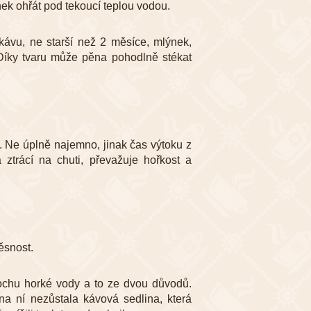
nek ohřát pod tekoucí teplou vodou.
kávu, ne starší než 2 měsíce, mlýnek,
Díky tvaru může pěna pohodlně stékat
. Ne úplně najemno, jinak čas výtoku z
a ztrácí na chuti, převažuje hořkost a
těsnost.
rochu horké vody a to ze dvou důvodů.
na ní nezůstala kávová sedlina, která