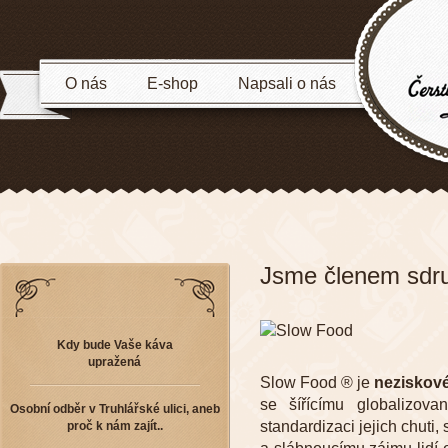
O nás
E-shop
Napsali o nás
Jsme členem sdru
Kdy bude Vaše káva
upražená
Slow Food ® je
neziskov
se šířícímu globalizova
Osobní odběr v Truhlářské ulici, aneb
standardizaci jejich chuti
proč k nám zajít..