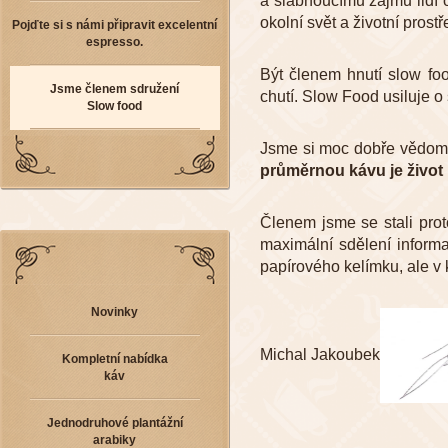
a slábnoucímu zájmu lidí o
okolní svět a životní prostř
Pojďte si s námi připravit excelentní
espresso.
Být členem hnutí slow fo
Jsme členem sdružení
chutí. Slow Food usiluje o 
Slow food
Jsme si moc dobře vědomi 
průměrnou kávu je život k
Členem jsme se stali prot
maximální sdělení inform
papírového kelímku, ale v k
Novinky
Michal Jakoubek
Kompletní nabídka
káv
Jednodruhové plantážní
arabiky