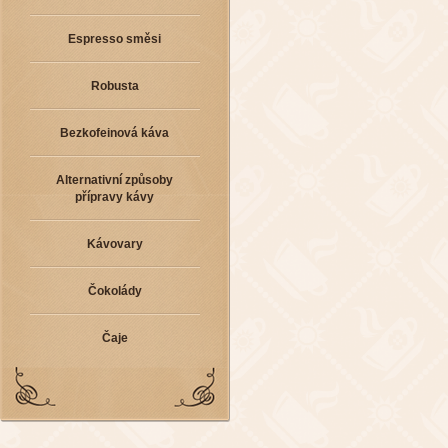
Espresso směsi
Robusta
Bezkofeinová káva
Alternativní způsoby
přípravy kávy
Kávovary
Čokolády
Čaje