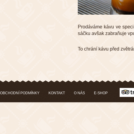
Prodáváme kávu ve speciál
sáčku avšak zabraňuje vp
To chrání kávu před zvětr
OBCHODNÍ PODMÍNKY
KONTAKT
O NÁS
E-SHOP