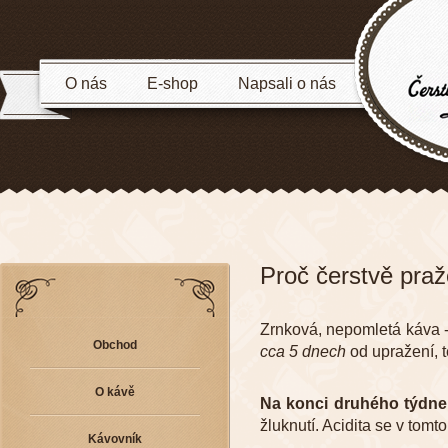
O nás
E-shop
Napsali o nás
Proč čerstvě pra
Zrnková, nepomletá káva -
Obchod
cca 5 dnech
od upražení, 
O kávě
Na konci druhého týdne
žluknutí. Acidita se v tom
Kávovník