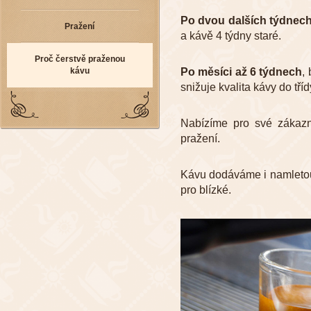
Po dvou dalších týdnec
Pražení
a kávě 4 týdny staré.
Proč čerstvě praženou
kávu
Po měsíci až 6 týdnech
,
snižuje kvalita kávy do tříd
Nabízíme pro své zákaz
pražení.
Kávu dodáváme i namletou 
pro blízké.