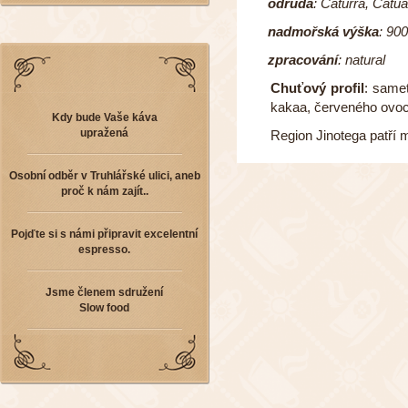
odrůda
:
Caturra, Catua
nadmořská výška
:
900
zpracování
:
natural
Chuťový profil
: same
kakaa, červeného ovoce
Kdy bude Vaše káva
upražená
Region Jinotega patří m
Osobní odběr v Truhlářské ulici, aneb
proč k nám zajít..
Pojďte si s námi připravit excelentní
espresso.
Jsme členem sdružení
Slow food