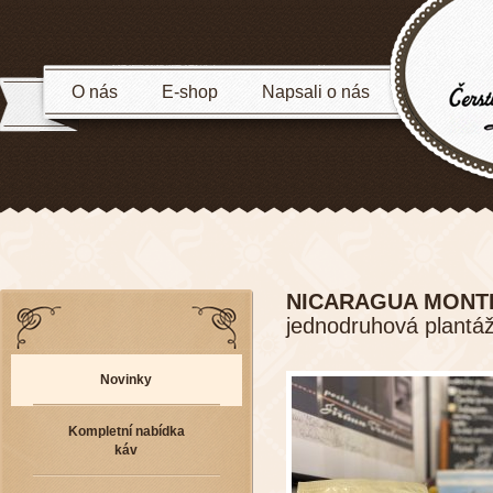
O nás
E-shop
Napsali o nás
NICARAGUA MONT
jednodruhová plantá
Novinky
Kompletní nabídka
káv