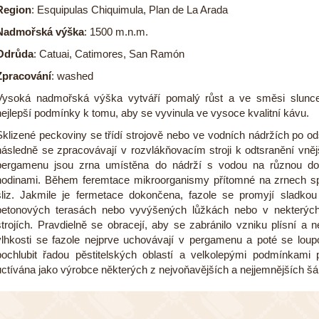
Region
: Esquipulas Chiquimula, Plan de La Arada
Nadmořská výška
: 1500 m.n.m.
Odrůda
: Catuai, Catimores, San Ramón
Zpracování
: washed
Vysoká nadmořská výška vytváří pomalý růst a ve směsi slunce
nejlepší podmínky k tomu, aby se vyvinula ve vysoce kvalitní kávu.
Sklizené peckoviny se třídí strojově nebo ve vodních nádržích po ods
následně se zpracovávají v rozvlákňovacím stroji k odtsranění vnějš
pergamenu jsou zrna umístěna do nádrží s vodou na různou do
hodinami. Během feremtace mikroorganismy přítomné na zrnech s
sliz. Jakmile je fermetace dokončena, fazole se promyjí sladko
betonových terasách nebo vyvýšených lůžkách nebo v nekterýc
strojích. Pravdielně se obracejí, aby se zabránilo vzniku plísní
vlhkosti se fazole nejprve uchovávají v pergamenu a poté se lou
pochlubit řadou pěstitelských oblastí a velkolepými podmínkami
uctívána jako výrobce některých z nejvoňavějších a nejjemnějších šá