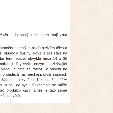
/stín s dokonalým klimatem mají zrna
tranění nezralých plodů a cizích těles a
í slupky a dužiny. Když je sliz stále na
bu feremetace, obvykle mezi 14 a 36
potřebují díky svým enzymům zbývající
u vodou a poté se rozloží k sušení na
h případech na mechanických sušících
 a nežádoucímu kvašení. Po dosažení 11%
pou a balí do pytlů. Guatemala se může
 pro produkci kávy. Dnes je tato země
lků na světě.