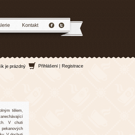
lerie
Kontakt
Přihlášení
|
Registrace
ík je prázdný
lným tělem,
nechávající
ch. V chuti
 pekanových
ky. V dochuti