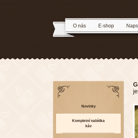
O nás
E-shop
Napsa
G
j
Novinky
Kompletní nabídka
káv