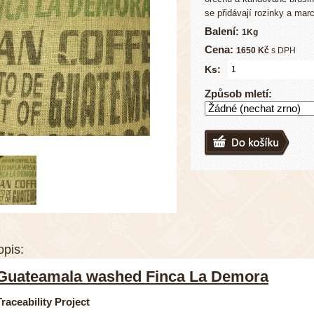
se přidávají rozinky a mar
Balení:
1Kg
Cena:
1650 Kč
s DPH
Ks:
Způsob mletí:
opis:
Guateamala washed Finca La Demora
Traceability Project