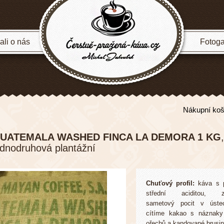
li o nás
Fotoga
Nákupní koš
UATEMALA WASHED FINCA LA DEMORA 1 KG
,
ednodruhová plantážní
Chuťový profil:
káva s p
střední aciditou, za
sametový pocit v úste
cítíme kakao s náznaky
ořechů a kandované brusin