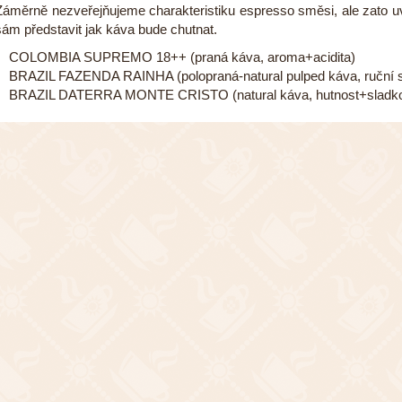
Záměrně nezveřejňujeme charakteristiku espresso směsi, ale zato 
sám představit jak káva bude chutnat.
COLOMBIA SUPREMO 18++ (praná káva, aroma+acidita)
BRAZIL FAZENDA RAINHA (polopraná-natural pulped káva, ruční s
BRAZIL DATERRA MONTE CRISTO (natural káva, hutnost+sladko