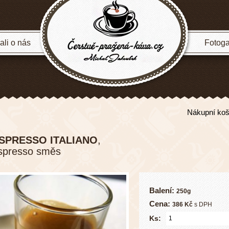
li o nás
Fotoga
Nákupní koš
SPRESSO ITALIANO
,
spresso směs
Balení:
250g
Cena:
386 Kč
s DPH
Ks: