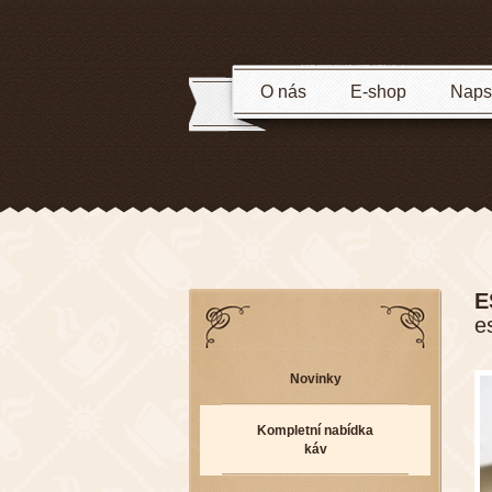
O nás
E-shop
Napsa
E
e
Novinky
Kompletní nabídka
káv