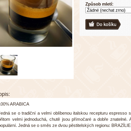
Způsob mletí:
opis:
100% ARABICA
Jedná se o tradiční a velmi oblíbenou italskou recepturu espresso smě
přitom velmi jednoduchá, chutě jsou přímočaré a dobře znatelné. A
populární. Jedná se o směs ze dvou pěstitelských regionu: BRAZÍL