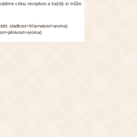
uvádíme celou recepturu a každý si může
běr, sladkost+šťavnatost+aroma)
st+pěnivost+aroma)