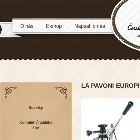
O nás
E-shop
Napsali o nás
LA PAVONI EUROP
Novinky
Kompletní nabídka
káv