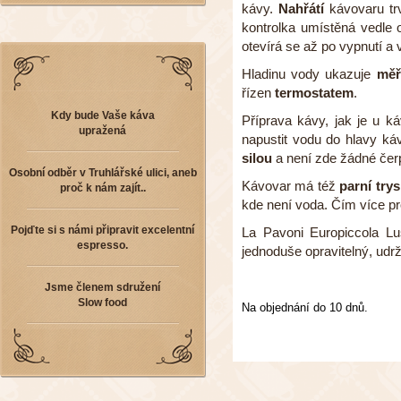
kávy.
Nahřátí
kávovaru trv
kontrolka umístěná vedle 
otevírá se až po vypnutí a 
Hladinu vody ukazuje
měř
řízen
termostatem
.
Kdy bude Vaše káva
Příprava kávy, jak je u 
upražená
napustit vodu do hlavy káv
silou
a není zde žádné čerp
Osobní odběr v Truhlářské ulici, aneb
Kávovar má též
parní try
proč k nám zajít..
kde není voda. Čím více pro
Pojďte si s námi připravit excelentní
La Pavoni Europiccola 
espresso.
jednoduše opravitelný, udr
Jsme členem sdružení
Slow food
Na objednání do 10 dnů.